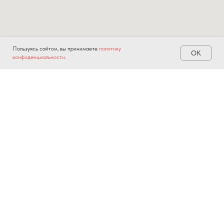
Пользуясь сайтом, вы принимаете
политику
OK
конфиденциальности
.