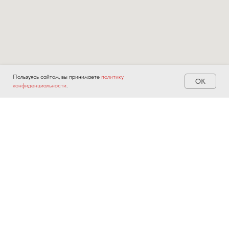
Пользуясь сайтом, вы принимаете
политику
OK
конфиденциальности
.